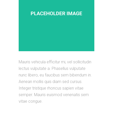
Mauris vehicula efficitur mi, vel sollicitudin
lectus vulputate a. Phasellus vulputate
nunc libero, eu faucibus sem bibendum in.
Aenean mollis quis diam sed cursus.
Integer tristique rhoncus sapien vitae
semper. Mauris euismod venenatis sem
vitae congue.