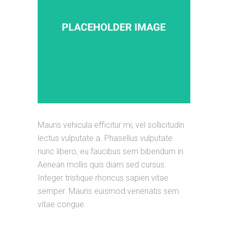
Mauris vehicula efficitur mi, vel sollicitudin
lectus vulputate a. Phasellus vulputate
nunc libero, eu faucibus sem bibendum in.
Aenean mollis quis diam sed cursus.
Integer tristique rhoncus sapien vitae
semper. Mauris euismod venenatis sem
vitae congue.